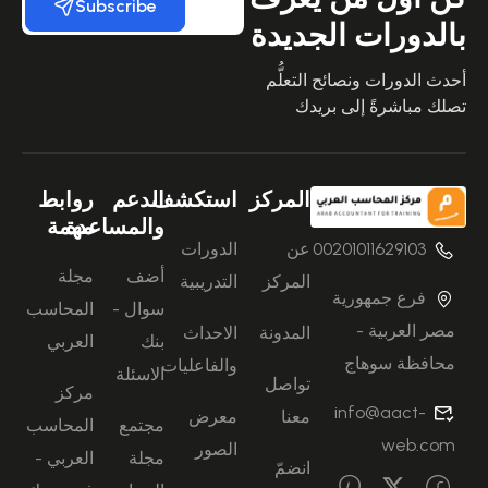
Subscribe
بالدورات الجديدة
أحدث الدورات ونصائح التعلُّم
تصلك مباشرةً إلى بريدك
المركز
استكشف
الدعم
روابط
والمساعدة
مهمة
00201011629103
عن
الدورات
أضف
مجلة
المركز
التدريبية
فرع جمهورية
سوال -
المحاسب
مصر العربية -
المدونة
الاحداث
بنك
العربي
محافظة سوهاج
والفاعليات
الاسئلة
تواصل
مركز
info@aact-
معنا
معرض
مجتمع
المحاسب
web.com
الصور
مجلة
العربي -
انضمّ