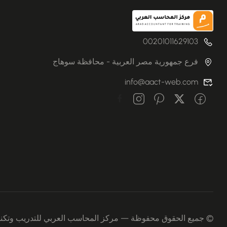
00201011629103
فرع جمهورية مصر العربية - محافظة سوهاج
info@aact-web.com
© جميع الحقوق محفوظة — مركز المحاسب العربي للتدريب وتكنولوجي