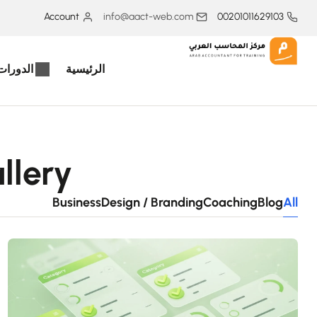
Account
info@aact-web.com
00201011629103
الرئيسية
الدورات 
llery
Business
Design / Branding
Coaching
Blog
All