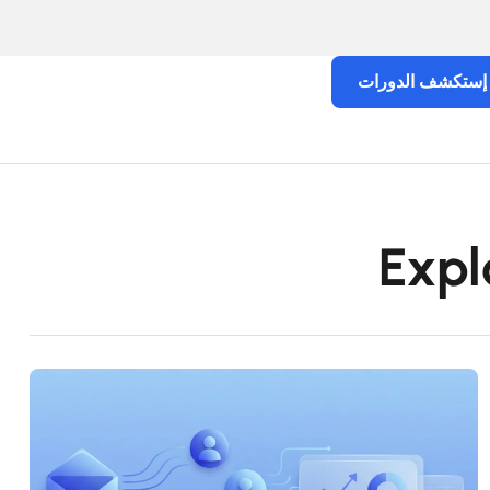
إستكشف الدورات
Expl