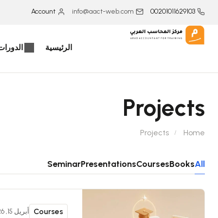
Account
info@aact-web.com
00201011629103
الرئيسية
الدورات 
Projects
Projects
Home
Seminar
Presentations
Courses
Books
All
Courses
أبريل 15, 2026