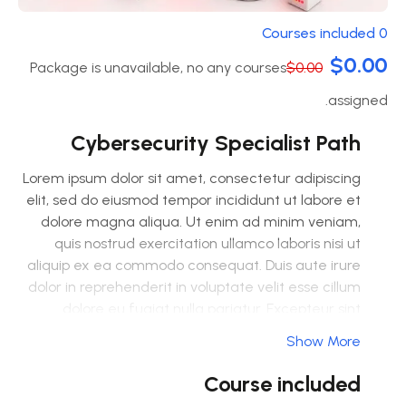
0 Courses included
$0.00
Package is unavailable, no any courses
$0.00
assigned.
Cybersecurity Specialist Path
Lorem ipsum dolor sit amet, consectetur adipiscing
elit, sed do eiusmod tempor incididunt ut labore et
dolore magna aliqua. Ut enim ad minim veniam,
quis nostrud exercitation ullamco laboris nisi ut
aliquip ex ea commodo consequat. Duis aute irure
dolor in reprehenderit in voluptate velit esse cillum
dolore eu fugiat nulla pariatur. Excepteur sint
occaecat cupidatat non proident, sunt in culpa qui
Show More
officia deserunt mollit anim id est laborum.
Course included
Sed ut perspiciatis unde omnis iste natus error sit