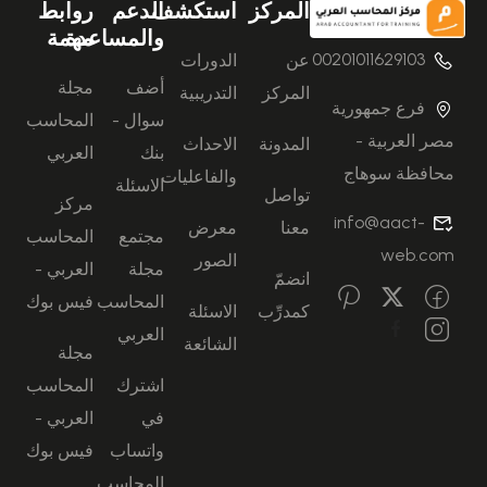
المركز
استكشف
الدعم
روابط
والمساعدة
مهمة
00201011629103
عن
الدورات
أضف
مجلة
المركز
التدريبية
فرع جمهورية
سوال -
المحاسب
مصر العربية -
المدونة
الاحداث
بنك
العربي
محافظة سوهاج
والفاعليات
الاسئلة
تواصل
مركز
info@aact-
معنا
معرض
مجتمع
المحاسب
web.com
الصور
مجلة
العربي -
انضمّ
المحاسب
فيس بوك
كمدرِّب
الاسئلة
العربي
الشائعة
مجلة
اشترك
المحاسب
في
العربي -
واتساب
فيس بوك
المحاسب