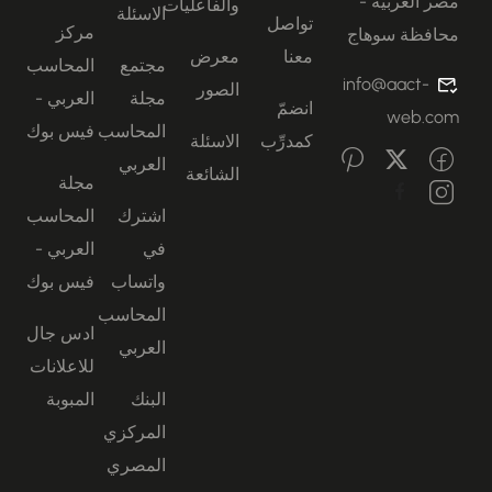
مصر العربية -
والفاعليات
الاسئلة
تواصل
مركز
محافظة سوهاج
معنا
معرض
مجتمع
المحاسب
info@aact-
الصور
مجلة
العربي -
انضمّ
web.com
المحاسب
فيس بوك
كمدرِّب
الاسئلة
العربي
الشائعة
مجلة
اشترك
المحاسب
في
العربي -
واتساب
فيس بوك
المحاسب
ادس جال
العربي
للاعلانات
البنك
المبوبة
المركزي
المصري