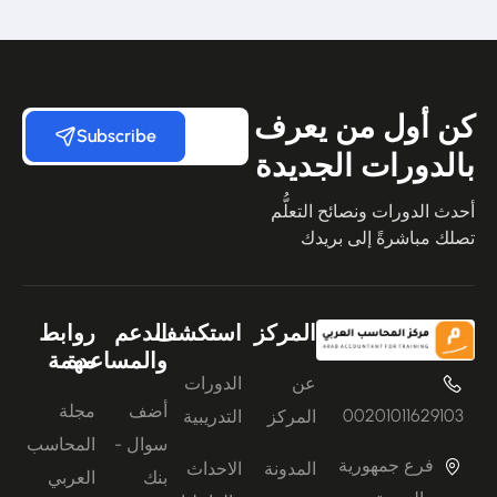
كن أول من يعرف
Subscribe
بالدورات الجديدة
أحدث الدورات ونصائح التعلُّم
تصلك مباشرةً إلى بريدك
المركز
استكشف
الدعم
روابط
والمساعدة
مهمة
عن
الدورات
أضف
مجلة
00201011629103
المركز
التدريبية
سوال -
المحاسب
فرع جمهورية
المدونة
الاحداث
بنك
العربي