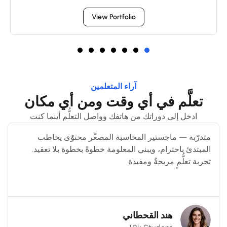
View Portfolio
آراء المتعلمين
تعلَّم في أي وقت ومن أي مكان
ادخل إلى دوراتك من هاتفك وواصل التعلُّم أينما كنت
متدرّبة — ماجستير المحاسبة المصغَّر محتوًى يخاطب
المبتدئ باحترام، ويبني المعلومة خطوةً بخطوة بلا تعقيد.
تجربة تعلُّمٍ مريحةٌ ومفيدة
هند القحطاني