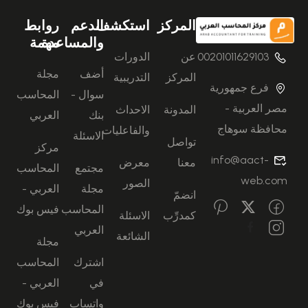
المركز
استكشف
الدعم
روابط
والمساعدة
مهمة
00201011629103
عن
الدورات
أضف
مجلة
المركز
التدريبية
فرع جمهورية
سوال -
المحاسب
مصر العربية -
المدونة
الاحداث
بنك
العربي
محافظة سوهاج
والفاعليات
الاسئلة
تواصل
مركز
info@aact-
معنا
معرض
مجتمع
المحاسب
web.com
الصور
مجلة
العربي -
انضمّ
المحاسب
فيس بوك
كمدرِّب
الاسئلة
العربي
الشائعة
مجلة
اشترك
المحاسب
في
العربي -
واتساب
فيس بوك