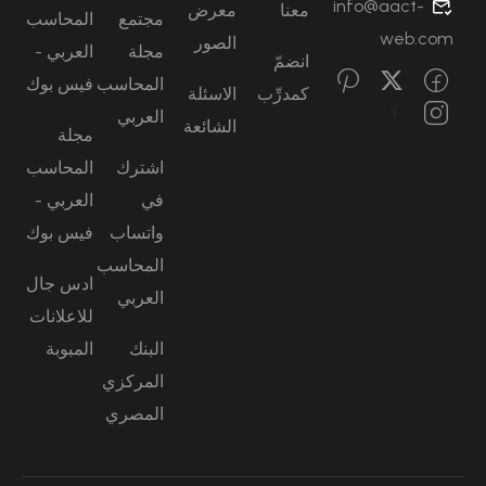
info@aact-
معنا
معرض
مجتمع
المحاسب
web.com
الصور
مجلة
العربي -
انضمّ
المحاسب
فيس بوك
كمدرِّب
الاسئلة
العربي
الشائعة
مجلة
اشترك
المحاسب
في
العربي -
واتساب
فيس بوك
المحاسب
ادس جال
العربي
للاعلانات
البنك
المبوبة
المركزي
المصري