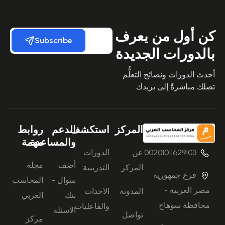
كن أول من يعرف
Subscribe
بالدورات الجديدة
أحدث الدورات ونصائح التعلُّم
تصلك مباشرةً إلى بريدك
المركز
استكشف
الدعم
روابط
والمساعدة
مهمة
00201011629103
عن
الدورات
أضف
مجلة
المركز
التدريبية
فرع جمهورية
سوال -
المحاسب
مصر العربية -
المدونة
الاحداث
بنك
العربي
محافظة سوهاج
والفاعليات
الاسئلة
تواصل
مركز