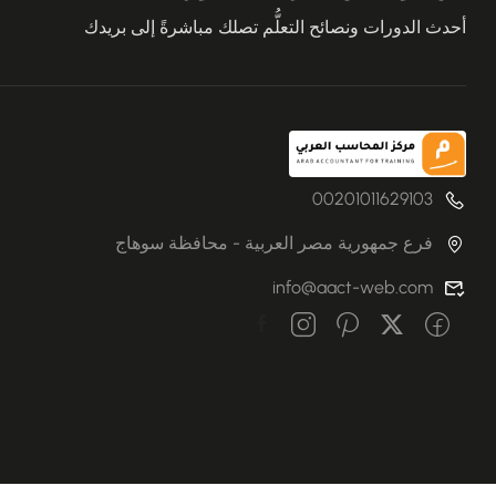
أحدث الدورات ونصائح التعلُّم تصلك مباشرةً إلى بريدك
00201011629103
فرع جمهورية مصر العربية - محافظة سوهاج
info@aact-web.com