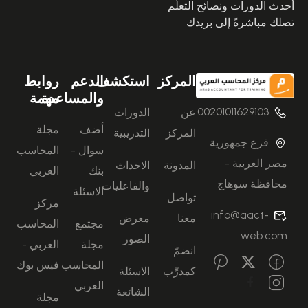
أحدث الدورات ونصائح التعلُّم
تصلك مباشرةً إلى بريدك
المركز
استكشف
الدعم
روابط
والمساعدة
مهمة
00201011629103
عن
الدورات
أضف
مجلة
المركز
التدريبية
فرع جمهورية
سوال -
المحاسب
مصر العربية -
المدونة
الاحداث
بنك
العربي
محافظة سوهاج
والفاعليات
الاسئلة
تواصل
مركز
info@aact-
معنا
معرض
مجتمع
المحاسب
web.com
الصور
مجلة
العربي -
انضمّ
المحاسب
فيس بوك
كمدرِّب
الاسئلة
العربي
الشائعة
مجلة