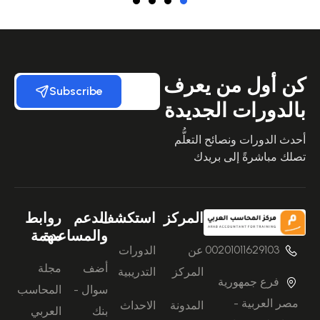
كن أول من يعرف
Subscribe
بالدورات الجديدة
أحدث الدورات ونصائح التعلُّم
تصلك مباشرةً إلى بريدك
المركز
استكشف
الدعم
روابط
والمساعدة
مهمة
00201011629103
عن
الدورات
أضف
مجلة
المركز
التدريبية
فرع جمهورية
سوال -
المحاسب
مصر العربية -
المدونة
الاحداث
بنك
العربي