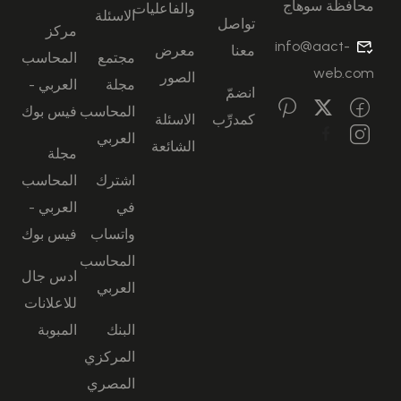
محافظة سوهاج
والفاعليات
الاسئلة
تواصل
مركز
info@aact-
معنا
معرض
مجتمع
المحاسب
web.com
الصور
مجلة
العربي -
انضمّ
المحاسب
فيس بوك
كمدرِّب
الاسئلة
العربي
الشائعة
مجلة
اشترك
المحاسب
في
العربي -
واتساب
فيس بوك
المحاسب
ادس جال
العربي
للاعلانات
البنك
المبوبة
المركزي
المصري