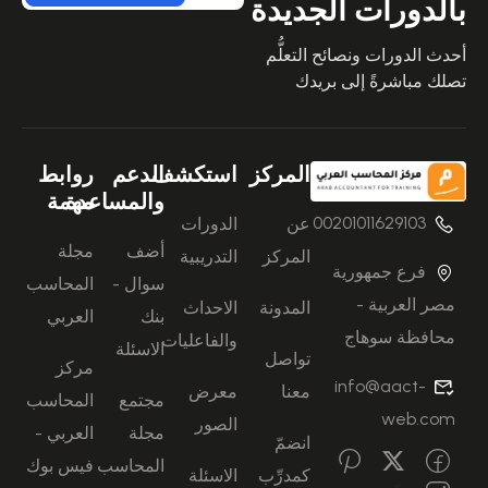
بالدورات الجديدة
أحدث الدورات ونصائح التعلُّم
تصلك مباشرةً إلى بريدك
المركز
استكشف
الدعم
روابط
والمساعدة
مهمة
00201011629103
عن
الدورات
أضف
مجلة
المركز
التدريبية
فرع جمهورية
سوال -
المحاسب
مصر العربية -
المدونة
الاحداث
بنك
العربي
محافظة سوهاج
والفاعليات
الاسئلة
تواصل
مركز
info@aact-
معنا
معرض
مجتمع
المحاسب
web.com
الصور
مجلة
العربي -
انضمّ
المحاسب
فيس بوك
كمدرِّب
الاسئلة