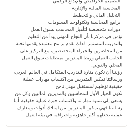
• التصميم الجرافيكي والإبداع الرقمي
• المحاسبة المالية والإدارية
• التحليل المالي والتخطيط
• برامج المحاسبة وتكنولوجيا المعلومات
• دورات متخصصة لتأهيل المحاسب لسوق العمل
نؤمن في مركزنا بأن النجاح المهني يبدأ من التعليم
والتدريب المستمر، لذلك نقدم برامج معتمدة يقدمها نخبة
من المحاضرين والخبراء المتخصصين، مع التركيز على
الجانب العملي وربط المتدربين بمتطلبات سوق العمل
المحلي والدولي.
رؤيتنا أن نكون منارة للتدريب المتكامل في العالم العربي،
ورسالتنا تمكين المتدربين من اكتساب مهارات عملية
حقيقية تؤهلهم لمستقبل مهني ناجح.
نكون الخيار الأول للمحاسبين والمديرين الماليين وكل من
يسعى إلى تنمية مهاراته واكتساب خبرة عملية حقيقية. أما
رسالتنا فهي تمكين المتدربين من امتلاك أدوات ومعارف
عملية تجعلهم أكثر جاهزية واحترافية في بيئة العمل.