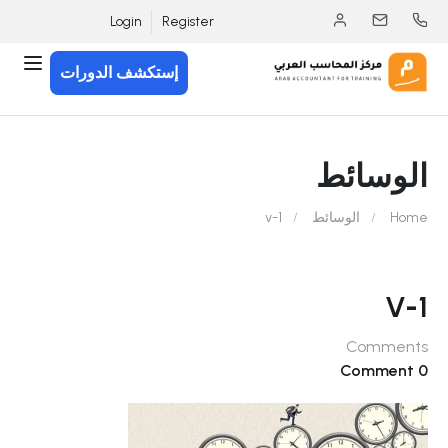
Login
Register
إستكشف الدورات
الوسائط
Home
الوسائط
v-1
V-1
Comments
0 Comment