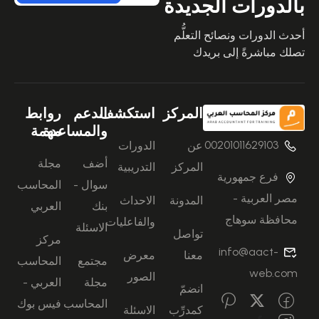
بالدورات الجديدة
أحدث الدورات ونصائح التعلُّم
تصلك مباشرةً إلى بريدك
المركز
استكشف
الدعم
روابط
والمساعدة
مهمة
00201011629103
عن
الدورات
أضف
مجلة
المركز
التدريبية
فرع جمهورية
سوال -
المحاسب
مصر العربية -
المدونة
الاحداث
بنك
العربي
محافظة سوهاج
والفاعليات
الاسئلة
تواصل
مركز
info@aact-
معنا
معرض
مجتمع
المحاسب
web.com
الصور
مجلة
العربي -
انضمّ
المحاسب
فيس بوك
كمدرِّب
الاسئلة