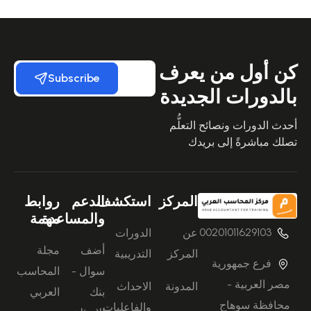
كن أول من يعرف
Subscribe
بالدورات الجديدة
أحدث الدورات ونصائح التعلُّم
تصلك مباشرةً إلى بريدك
المركز
استكشف
الدعم
روابط
والمساعدة
مهمة
00201011629103
عن
الدورات
أضف
مجلة
المركز
التدريبية
فرع جمهورية
سوال -
المحاسب
مصر العربية -
المدونة
الاحداث
بنك
العربي
محافظة سوهاج
والفاعليات