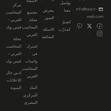
الاسئلة
تواصل
مركز
info@aact-
معنا
معرض
مجتمع
المحاسب
web.com
الصور
مجلة
العربي -
انضمّ
المحاسب
فيس بوك
كمدرِّب
الاسئلة
العربي
الشائعة
مجلة
اشترك
المحاسب
في
العربي -
واتساب
فيس بوك
المحاسب
ادس جال
العربي
للاعلانات
البنك
المبوبة
المركزي
المصري