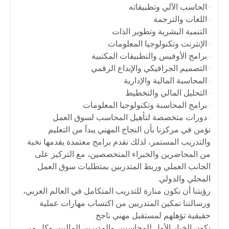
• الحاسب الآلي وتطبيقاته
• اللغات والترجمة
• التنمية البشرية وتطوير الذات
• الإنترنت وتكنولوجيا المعلومات
• برامج الأوفيس والتطبيقات المكتبية
• التصميم الجرافيكي والإبداع الرقمي
• المحاسبة المالية والإدارية
• التحليل المالي والتخطيط
• برامج المحاسبة وتكنولوجيا المعلومات
• دورات متخصصة لتأهيل المحاسب لسوق العمل
نؤمن في مركزنا بأن النجاح المهني يبدأ من التعليم
والتدريب المستمر، لذلك نقدم برامج معتمدة يقدمها نخبة
من المحاضرين والخبراء المتخصصين، مع التركيز على
الجانب العملي وربط المتدربين بمتطلبات سوق العمل
المحلي والدولي.
رؤيتنا أن نكون منارة للتدريب المتكامل في العالم العربي،
ورسالتنا تمكين المتدربين من اكتساب مهارات عملية
حقيقية تؤهلهم لمستقبل مهني ناجح.
نكون الخيار الأول للمحاسبين والمديرين الماليين وكل من