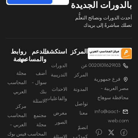
بالدورات الجديدة
أحدث الدورات ونصائح التعلُّم
تصلك مباشرةً إلى بريدك
المركز
استكشف
الدعم
روابط
والمساعدة
مهمة
00201011629103
عن
الدورات
أضف
مجلة
المركز
التدريبية
فرع جمهورية
سوال -
المحاسب
مصر العربية -
المدونة
الاحداث
بنك
العربي
محافظة سوهاج
والفاعليات
الاسئلة
تواصل
مركز
info@aact-
معنا
معرض
مجتمع
المحاسب
web.com
الصور
مجلة
العربي -
انضمّ
المحاسب
فيس بوك
كمدرِّب
الاسئلة