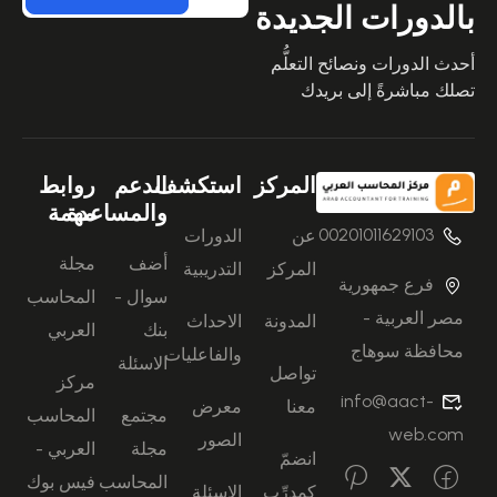
بالدورات الجديدة
أحدث الدورات ونصائح التعلُّم
تصلك مباشرةً إلى بريدك
المركز
استكشف
الدعم
روابط
والمساعدة
مهمة
00201011629103
عن
الدورات
أضف
مجلة
المركز
التدريبية
فرع جمهورية
سوال -
المحاسب
مصر العربية -
المدونة
الاحداث
بنك
العربي
محافظة سوهاج
والفاعليات
الاسئلة
تواصل
مركز
info@aact-
معنا
معرض
مجتمع
المحاسب
web.com
الصور
مجلة
العربي -
انضمّ
المحاسب
فيس بوك
كمدرِّب
الاسئلة