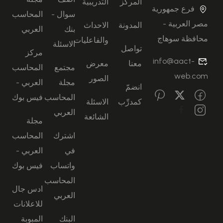
المركز
التدريبية
فرع جمهورية
سوال -
المحاسب
مصر العربية -
المدونة
الاحداث
بنك
العربي
محافظة سوهاج
والفاعليات
الاسئلة
تواصل
مركز
info@aact-
معنا
معرض
مجتمع
المحاسب
web.com
الصور
مجلة
العربي -
انضمّ
المحاسب
فيس بوك
كمدرِّب
الاسئلة
العربي
الشائعة
مجلة
اشترك
المحاسب
في
العربي -
واتساب
فيس بوك
المحاسب
ادس جال
العربي
للاعلانات
البنك
المبوبة