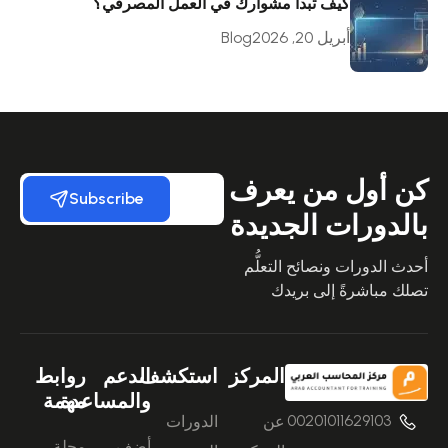
كيف تبدأ مشوارك في العمل المصرفي؟
أبريل 20, 2026
Blog
كن أول من يعرف
Subscribe
بالدورات الجديدة
أحدث الدورات ونصائح التعلُّم
تصلك مباشرةً إلى بريدك
المركز
استكشف
الدعم
روابط
والمساعدة
مهمة
00201011629103
عن
الدورات
أضف
مجلة