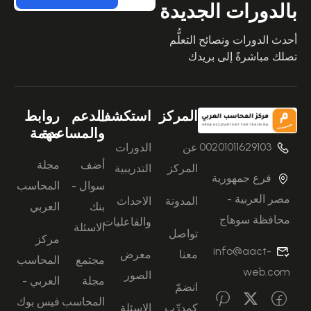
بالدورات الجديدة
أحدث الدورات ونصائح التعلُّم
تصلك مباشرةً إلى بريدك
المركز
استكشف
الدعم
روابط
والمساعدة
مهمة
00201011629103
عن
الدورات
أضف
مجلة
المركز
التدريبية
فرع جمهورية
سوال -
المحاسب
مصر العربية -
المدونة
الاحداث
بنك
العربي
محافظة سوهاج
والفاعليات
الاسئلة
تواصل
مركز
info@aact-
معنا
معرض
مجتمع
المحاسب
web.com
الصور
مجلة
العربي -
انضمّ
المحاسب
فيس بوك
كمدرِّب
الاسئلة