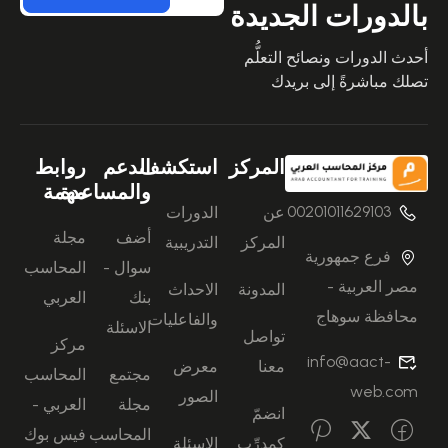
بالدورات الجديدة
أحدث الدورات ونصائح التعلُّم
تصلك مباشرةً إلى بريدك
المركز
استكشف
الدعم
روابط
والمساعدة
مهمة
00201011629103
عن
الدورات
أضف
مجلة
المركز
التدريبية
فرع جمهورية
سوال -
المحاسب
مصر العربية -
المدونة
الاحداث
بنك
العربي
محافظة سوهاج
والفاعليات
الاسئلة
تواصل
مركز
info@aact-
معنا
معرض
مجتمع
المحاسب
web.com
الصور
مجلة
العربي -
انضمّ
المحاسب
فيس بوك
كمدرِّب
الاسئلة