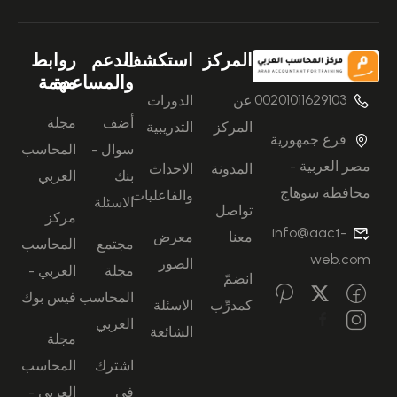
المركز
استكشف
الدعم
روابط
والمساعدة
مهمة
00201011629103
عن
الدورات
أضف
مجلة
المركز
التدريبية
فرع جمهورية
سوال -
المحاسب
مصر العربية -
المدونة
الاحداث
بنك
العربي
محافظة سوهاج
والفاعليات
الاسئلة
تواصل
مركز
info@aact-
معنا
معرض
مجتمع
المحاسب
web.com
الصور
مجلة
العربي -
انضمّ
المحاسب
فيس بوك
كمدرِّب
الاسئلة
العربي
الشائعة
مجلة
اشترك
المحاسب
في
العربي -