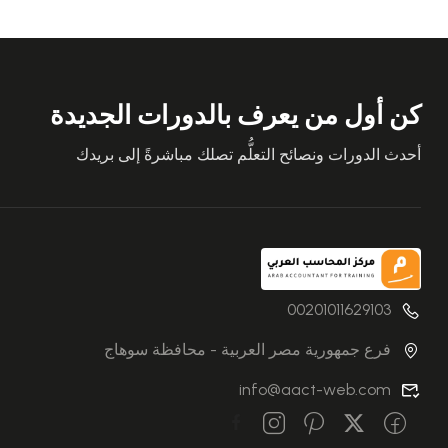
كن أول من يعرف بالدورات الجديدة
أحدث الدورات ونصائح التعلُّم تصلك مباشرةً إلى بريدك
00201011629103
فرع جمهورية مصر العربية - محافظة سوهاج
info@aact-web.com