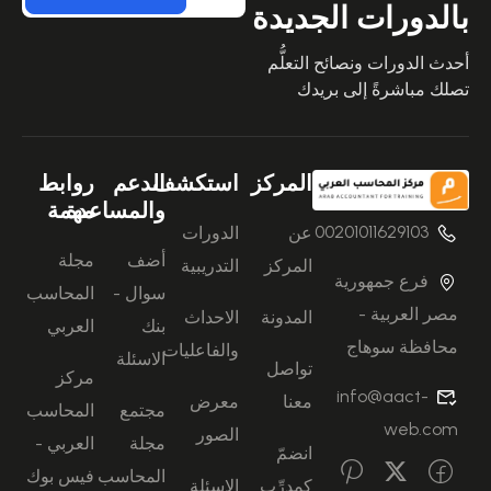
بالدورات الجديدة
أحدث الدورات ونصائح التعلُّم
تصلك مباشرةً إلى بريدك
المركز
استكشف
الدعم
روابط
والمساعدة
مهمة
00201011629103
عن
الدورات
أضف
مجلة
المركز
التدريبية
فرع جمهورية
سوال -
المحاسب
مصر العربية -
المدونة
الاحداث
بنك
العربي
محافظة سوهاج
والفاعليات
الاسئلة
تواصل
مركز
info@aact-
معنا
معرض
مجتمع
المحاسب
web.com
الصور
مجلة
العربي -
انضمّ
المحاسب
فيس بوك
كمدرِّب
الاسئلة