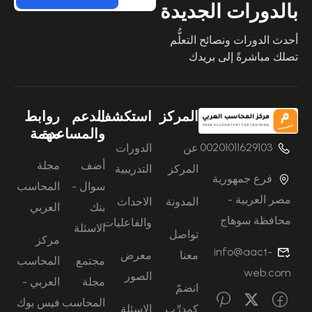
بالدورات الجديدة
أحدث الدورات ونصائح التعلُّم
تصلك مباشرةً إلى بريدك
المركز
استكشف
الدعم
روابط
والمساعدة
مهمة
00201011629103
عن
الدورات
أضف
مجلة
المركز
التدريبية
فرع جمهورية
سوال -
المحاسب
مصر العربية -
المدونة
الاحداث
بنك
العربي
محافظة سوهاج
والفاعليات
الاسئلة
تواصل
مركز
info@aact-
معنا
معرض
مجتمع
المحاسب
web.com
الصور
مجلة
العربي -
انضمّ
المحاسب
فيس بوك
كمدرِّب
الاسئلة