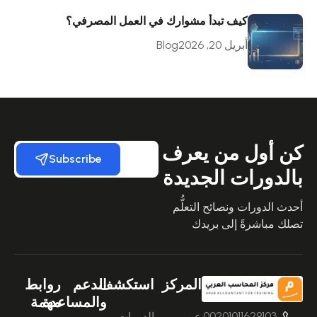
كيف تبدأ مشوارك في العمل المصرفي؟
أبريل 20, 2026
Blog
كن أول من يعرف
Subscribe
بالدورات الجديدة
أحدث الدورات ونصائح التعلُّم
تصلك مباشرةً إلى بريدك
المركز
استكشف
الدعم
روابط
والمساعدة
مهمة
00201011629103
عن
الدورات