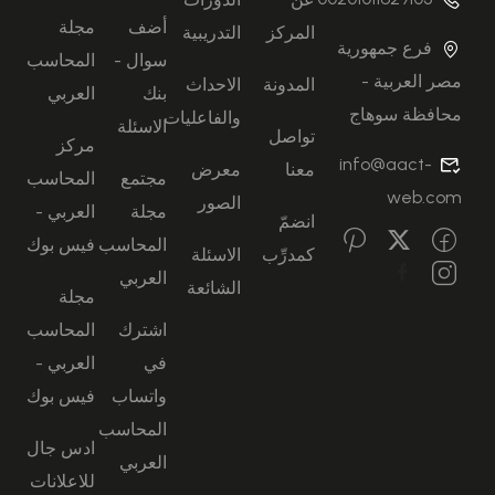
أضف
مجلة
المركز
التدريبية
فرع جمهورية
سوال -
المحاسب
مصر العربية -
المدونة
الاحداث
بنك
العربي
محافظة سوهاج
والفاعليات
الاسئلة
تواصل
مركز
info@aact-
معنا
معرض
مجتمع
المحاسب
web.com
الصور
مجلة
العربي -
انضمّ
المحاسب
فيس بوك
كمدرِّب
الاسئلة
العربي
الشائعة
مجلة
اشترك
المحاسب
في
العربي -
واتساب
فيس بوك
المحاسب
ادس جال
العربي
للاعلانات