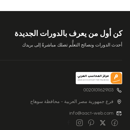
كن أول من يعرف بالدورات الجديدة
أحدث الدورات ونصائح التعلُّم تصلك مباشرةً إلى بريدك
00201011629103
فرع جمهورية مصر العربية - محافظة سوهاج
info@aact-web.com