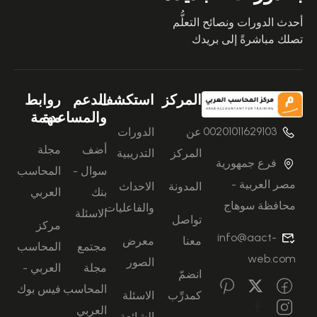
أحدث الدورات ونصائح التعلُّم
تصلك مباشرةً إلى بريدك
المركز
استكشف
الدعم
روابط
والمساعدة
مهمة
00201011629103
عن
الدورات
أضف
مجلة
المركز
التدريبية
فرع جمهورية
سوال -
المحاسب
مصر العربية -
المدونة
الاحداث
بنك
العربي
محافظة سوهاج
والفاعليات
الاسئلة
تواصل
مركز
info@aact-
معنا
معرض
مجتمع
المحاسب
web.com
الصور
مجلة
العربي -
انضمّ
المحاسب
فيس بوك
كمدرِّب
الاسئلة
العربي
الشائعة