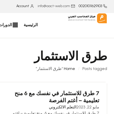
Account
info@aact-web.com
00201011629103
الرئيسية
الدورات 
طرق الاستثمار
Posts tagged “طرق الاستثمار”
Home
7 طرق للاستثمار في نفسك مع 6 منح
تعليمية – أغتم الفرصة
مايو 22, 2023
التعلم الالكتروني
7 طرق للاستثمار في نفسك مع 6 منح تعليمية – اغتم