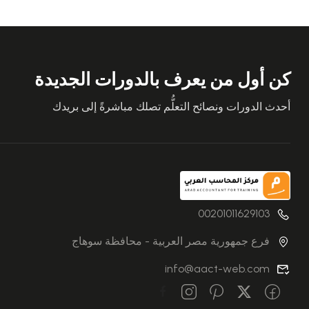
كن أول من يعرف بالدورات الجديدة
أحدث الدورات ونصائح التعلُّم تصلك مباشرةً إلى بريدك
00201011629103
فرع جمهورية مصر العربية - محافظة سوهاج
info@aact-web.com