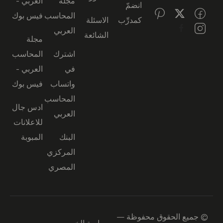
مجلة
العربي -
انضمّ
المحاسب
فيس بوك
كمدرِّب
الاسئلة
العربي
الشائعة
مجلة
اشترك
المحاسب
في
العربي -
واتساب
فيس بوك
المحاسب
ادس جال
العربي
للاعلانات
البنك
المبوبة
المركزي
المصري
© جميع الحقوق محفوظة —