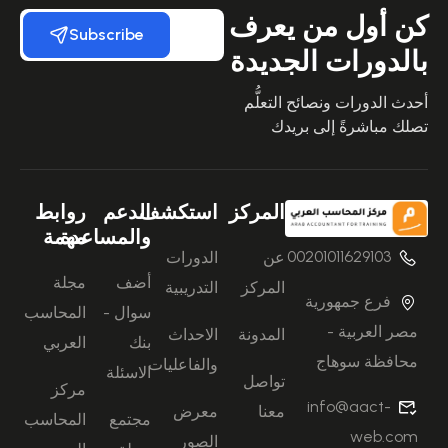
كن أول من يعرف
Subscribe
بالدورات الجديدة
أحدث الدورات ونصائح التعلُّم
تصلك مباشرةً إلى بريدك
المركز
استكشف
الدعم
روابط
والمساعدة
مهمة
00201011629103
عن
الدورات
أضف
مجلة
المركز
التدريبية
فرع جمهورية
سوال -
المحاسب
مصر العربية -
المدونة
الاحداث
بنك
العربي
محافظة سوهاج
والفاعليات
الاسئلة
تواصل
مركز
info@aact-
معنا
معرض
مجتمع
المحاسب
web.com
الصور