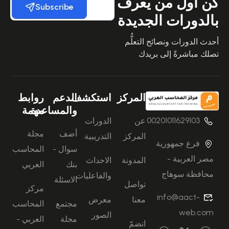
كن أول من يعرف
Subscribe
بالدورات الجديدة
أحدث الدورات ونصائح التعلُّم
تصلك مباشرةً إلى بريدك
المركز
استكشف
الدعم
روابط
والمساعدة
مهمة
00201011629103
عن
الدورات
أضف
مجلة
المركز
التدريبية
فرع جمهورية
سوال -
المحاسب
مصر العربية -
المدونة
الاحداث
بنك
العربي
محافظة سوهاج
والفاعليات
الاسئلة
تواصل
مركز
info@aact-
معنا
معرض
مجتمع
المحاسب
web.com
الصور
مجلة
العربي -
انضمّ