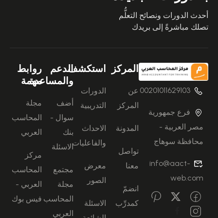
أحدث الدورات ونصائح التعلُّم
تصلك مباشرةً إلى بريدك
المركز
استكشف
الدعم
روابط
والمساعدة
مهمة
00201011629103
عن
الدورات
أضف
مجلة
المركز
التدريبية
فرع جمهورية
سوال -
المحاسب
مصر العربية -
المدونة
الاحداث
بنك
العربي
محافظة سوهاج
والفاعليات
الاسئلة
تواصل
مركز
info@aact-
معنا
معرض
مجتمع
المحاسب
web.com
الصور
مجلة
العربي -
انضمّ
المحاسب
فيس بوك
كمدرِّب
الاسئلة
العربي
الشائعة