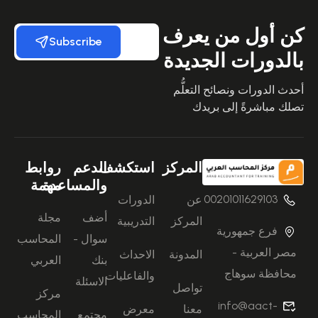
كن أول من يعرف
Subscribe
بالدورات الجديدة
أحدث الدورات ونصائح التعلُّم
تصلك مباشرةً إلى بريدك
المركز
استكشف
الدعم
روابط
والمساعدة
مهمة
00201011629103
عن
الدورات
أضف
مجلة
المركز
التدريبية
فرع جمهورية
سوال -
المحاسب
مصر العربية -
المدونة
الاحداث
بنك
العربي
محافظة سوهاج
والفاعليات
الاسئلة
تواصل
مركز
info@aact-
معنا
معرض
مجتمع
المحاسب