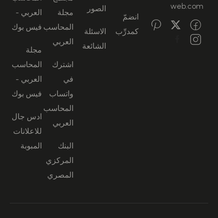
web.com
الصور
مجلة
العربي -
انضمّ
المحاسب
فيس بوك
كمدرِّب
الاسئلة
العربي
الشائعة
مجلة
اشترك
المحاسب
في
العربي -
واتساب
فيس بوك
المحاسب
ادس جال
العربي
للاعلانات
البنك
المبوبة
المركزي
المصري