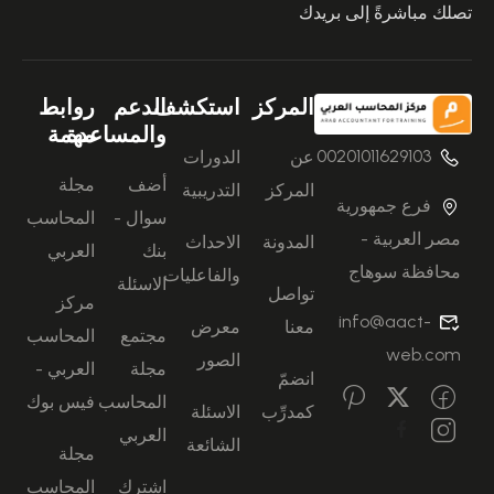
تصلك مباشرةً إلى بريدك
المركز
استكشف
الدعم
روابط
والمساعدة
مهمة
00201011629103
عن
الدورات
أضف
مجلة
المركز
التدريبية
فرع جمهورية
سوال -
المحاسب
مصر العربية -
المدونة
الاحداث
بنك
العربي
محافظة سوهاج
والفاعليات
الاسئلة
تواصل
مركز
info@aact-
معنا
معرض
مجتمع
المحاسب
web.com
الصور
مجلة
العربي -
انضمّ
المحاسب
فيس بوك
كمدرِّب
الاسئلة
العربي
الشائعة
مجلة
اشترك
المحاسب