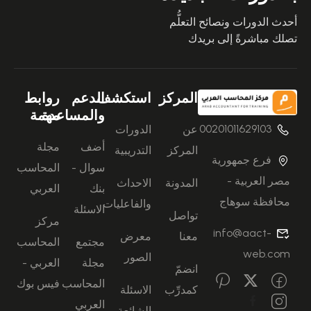
أحدث الدورات ونصائح التعلُّم
تصلك مباشرةً إلى بريدك
المركز
استكشف
الدعم
روابط
والمساعدة
مهمة
00201011629103
عن
الدورات
أضف
مجلة
المركز
التدريبية
فرع جمهورية
سوال -
المحاسب
مصر العربية -
المدونة
الاحداث
بنك
العربي
محافظة سوهاج
والفاعليات
الاسئلة
تواصل
مركز
info@aact-
معنا
معرض
مجتمع
المحاسب
web.com
الصور
مجلة
العربي -
انضمّ
المحاسب
فيس بوك
كمدرِّب
الاسئلة
العربي
الشائعة