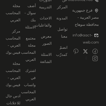
أضف
مجلة
المركز
التدريبية
فرع جمهورية
سوال -
المحاسب
مصر العربية -
المدونة
الاحداث
بنك
العربي
محافظة سوهاج
والفاعليات
الاسئلة
تواصل
مركز
info@aact-
معنا
معرض
مجتمع
المحاسب
web.com
الصور
مجلة
العربي -
انضمّ
المحاسب
فيس بوك
كمدرِّب
الاسئلة
العربي
الشائعة
مجلة
اشترك
المحاسب
في
العربي -
واتساب
فيس بوك
المحاسب
ادس جال
العربي
للاعلانات