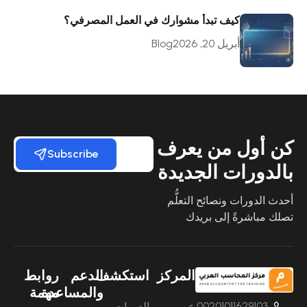
كيف تبدأ مشوارك في العمل المصرفي؟
أبريل 20, 2026
Blog
كن أول من يعرف
Subscribe
بالدورات الجديدة
أحدث الدورات ونصائح التعلُّم
تصلك مباشرةً إلى بريدك
المركز
استكشف
الدعم
روابط
والمساعدة
مهمة
00201011629103
عن
الدورات