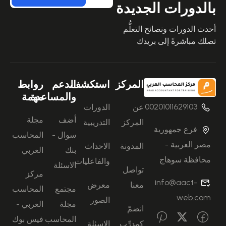
بالدورات الجديدة
أحدث الدورات ونصائح التعلُّم
تصلك مباشرةً إلى بريدك
المركز
استكشف
الدعم
روابط
والمساعدة
مهمة
00201011629103
عن
الدورات
أضف
مجلة
المركز
التدريبية
فرع جمهورية
سوال -
المحاسب
مصر العربية -
المدونة
الاحداث
بنك
العربي
محافظة سوهاج
والفاعليات
الاسئلة
تواصل
مركز
info@aact-
معنا
معرض
مجتمع
المحاسب
web.com
الصور
مجلة
العربي -
انضمّ
المحاسب
فيس بوك
كمدرِّب
الاسئلة