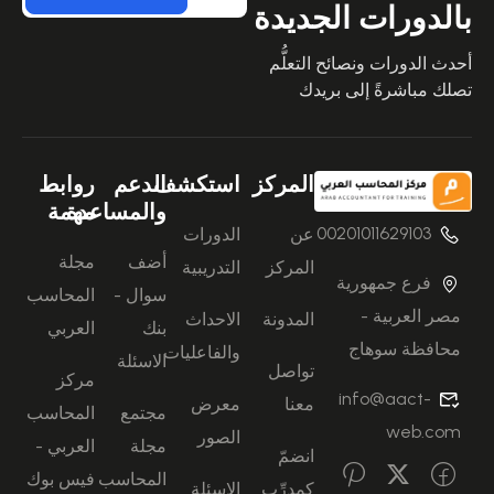
بالدورات الجديدة
أحدث الدورات ونصائح التعلُّم
تصلك مباشرةً إلى بريدك
المركز
استكشف
الدعم
روابط
والمساعدة
مهمة
00201011629103
عن
الدورات
أضف
مجلة
المركز
التدريبية
فرع جمهورية
سوال -
المحاسب
مصر العربية -
المدونة
الاحداث
بنك
العربي
محافظة سوهاج
والفاعليات
الاسئلة
تواصل
مركز
info@aact-
معنا
معرض
مجتمع
المحاسب
web.com
الصور
مجلة
العربي -
انضمّ
المحاسب
فيس بوك
كمدرِّب
الاسئلة