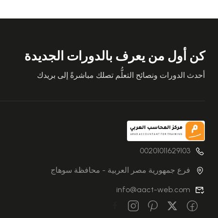
كن أول من يعرف بالدورات الجديدة
أحدث الدورات ونصائح التعلُّم تصلك مباشرةً إلى بريدك
00201011629103
فرع جمهورية مصر العربية - محافظة سوهاج
info@aact-web.com