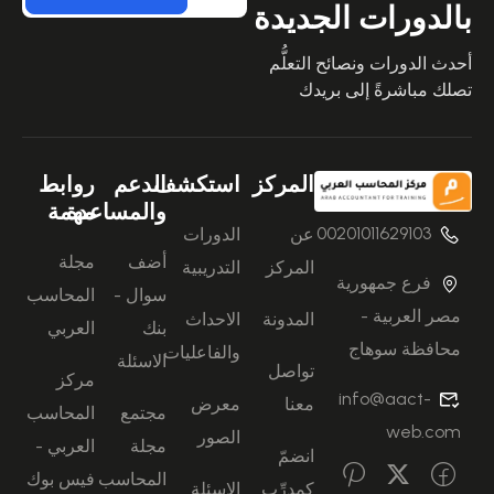
بالدورات الجديدة
أحدث الدورات ونصائح التعلُّم
تصلك مباشرةً إلى بريدك
المركز
استكشف
الدعم
روابط
والمساعدة
مهمة
00201011629103
عن
الدورات
أضف
مجلة
المركز
التدريبية
فرع جمهورية
سوال -
المحاسب
مصر العربية -
المدونة
الاحداث
بنك
العربي
محافظة سوهاج
والفاعليات
الاسئلة
تواصل
مركز
info@aact-
معنا
معرض
مجتمع
المحاسب
web.com
الصور
مجلة
العربي -
انضمّ
المحاسب
فيس بوك
كمدرِّب
الاسئلة