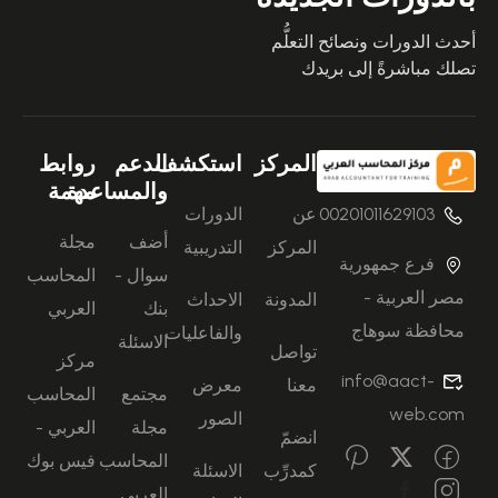
أحدث الدورات ونصائح التعلُّم
تصلك مباشرةً إلى بريدك
المركز
استكشف
الدعم
روابط
والمساعدة
مهمة
00201011629103
عن
الدورات
أضف
مجلة
المركز
التدريبية
فرع جمهورية
سوال -
المحاسب
مصر العربية -
المدونة
الاحداث
بنك
العربي
محافظة سوهاج
والفاعليات
الاسئلة
تواصل
مركز
info@aact-
معنا
معرض
مجتمع
المحاسب
web.com
الصور
مجلة
العربي -
انضمّ
المحاسب
فيس بوك
كمدرِّب
الاسئلة
العربي