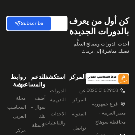
كن أول من يعرف
Subscribe
بالدورات الجديدة
أحدث الدورات ونصائح التعلُّم
تصلك مباشرةً إلى بريدك
المركز
استكشف
الدعم
روابط
والمساعدة
مهمة
00201011629103
عن
الدورات
أضف
مجلة
المركز
التدريبية
فرع جمهورية
سوال -
المحاسب
مصر العربية -
المدونة
الاحداث
بنك
العربي
محافظة سوهاج
والفاعليات
الاسئلة
تواصل
مركز