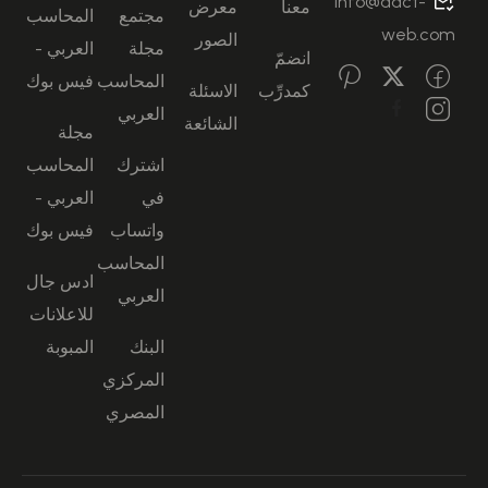
info@aact-
معنا
معرض
مجتمع
المحاسب
web.com
الصور
مجلة
العربي -
انضمّ
المحاسب
فيس بوك
كمدرِّب
الاسئلة
العربي
الشائعة
مجلة
اشترك
المحاسب
في
العربي -
واتساب
فيس بوك
المحاسب
ادس جال
العربي
للاعلانات
البنك
المبوبة
المركزي
المصري