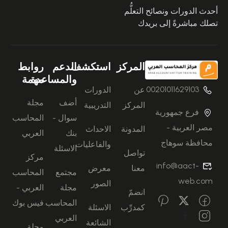
أحدث الدورات ونصائح التعلُّم
تصلك مباشرةً إلى بريدك
المركز
استكشف
الدعم
روابط
والمساعدة
مهمة
00201011629103
عن
الدورات
أضف
مجلة
المركز
التدريبية
فرع جمهورية
سوال -
المحاسب
مصر العربية -
المدونة
الاحداث
بنك
العربي
محافظة سوهاج
والفاعليات
الاسئلة
تواصل
مركز
info@aact-
معنا
معرض
مجتمع
المحاسب
web.com
الصور
مجلة
العربي -
انضمّ
المحاسب
فيس بوك
كمدرِّب
الاسئلة
العربي
الشائعة
مجلة