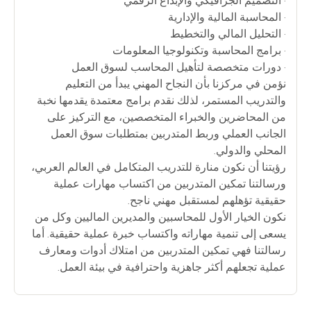
• التصميم الجرافيكي والإبداع الرقمي
• المحاسبة المالية والإدارية
• التحليل المالي والتخطيط
• برامج المحاسبة وتكنولوجيا المعلومات
• دورات متخصصة لتأهيل المحاسب لسوق العمل
نؤمن في مركزنا بأن النجاح المهني يبدأ من التعليم
والتدريب المستمر، لذلك نقدم برامج معتمدة يقدمها نخبة
من المحاضرين والخبراء المتخصصين، مع التركيز على
الجانب العملي وربط المتدربين بمتطلبات سوق العمل
المحلي والدولي.
رؤيتنا أن نكون منارة للتدريب المتكامل في العالم العربي،
ورسالتنا تمكين المتدربين من اكتساب مهارات عملية
حقيقية تؤهلهم لمستقبل مهني ناجح.
نكون الخيار الأول للمحاسبين والمديرين الماليين وكل من
يسعى إلى تنمية مهاراته واكتساب خبرة عملية حقيقية. أما
رسالتنا فهي تمكين المتدربين من امتلاك أدوات ومعارف
عملية تجعلهم أكثر جاهزية واحترافية في بيئة العمل.