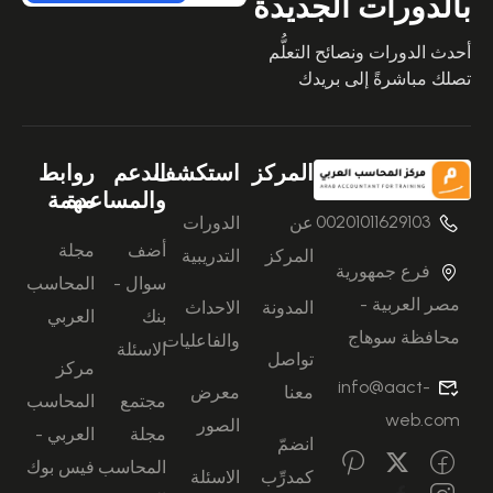
بالدورات الجديدة
أحدث الدورات ونصائح التعلُّم
تصلك مباشرةً إلى بريدك
المركز
استكشف
الدعم
روابط
والمساعدة
مهمة
00201011629103
عن
الدورات
أضف
مجلة
المركز
التدريبية
فرع جمهورية
سوال -
المحاسب
مصر العربية -
المدونة
الاحداث
بنك
العربي
محافظة سوهاج
والفاعليات
الاسئلة
تواصل
مركز
info@aact-
معنا
معرض
مجتمع
المحاسب
web.com
الصور
مجلة
العربي -
انضمّ
المحاسب
فيس بوك
كمدرِّب
الاسئلة