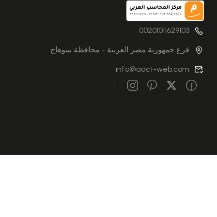
00201011629103
فرع جمهورية مصر العربية - محافظة سوهاج
info@aact-web.com
© جميع الحقوق محفوظة — مركز المحاسب العربي للتدريب وتكنولوجي