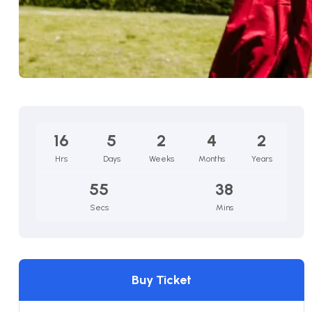
16
5
2
4
2
Hrs
Days
Weeks
Months
Years
54
38
Secs
Mins
Buy Ticket