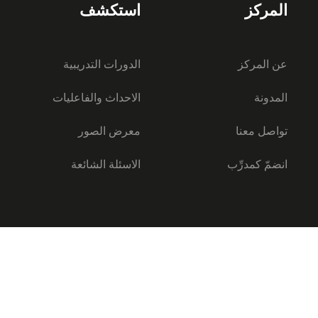
المركز
استكشف
عن المركز
الدورات التدريبية
المدونة
الاحداث والفاعليات
تواصل معنا
معرض الصور
انضمّ كمدرِّب
الاسئلة الشائعة
ا المعلومات 2026
سياسة الخصوصي
شروط ا