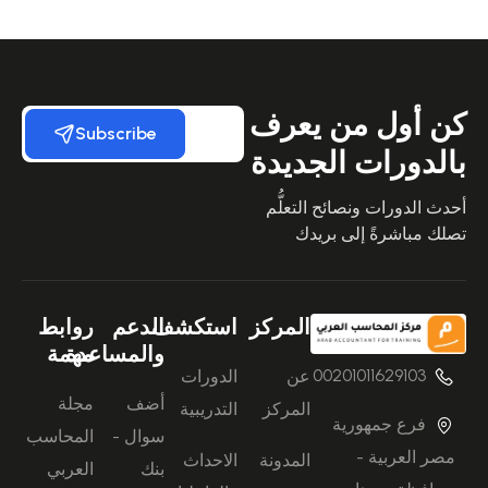
كن أول من يعرف
Subscribe
بالدورات الجديدة
أحدث الدورات ونصائح التعلُّم
تصلك مباشرةً إلى بريدك
المركز
استكشف
الدعم
روابط
والمساعدة
مهمة
00201011629103
عن
الدورات
أضف
مجلة
المركز
التدريبية
فرع جمهورية
سوال -
المحاسب
مصر العربية -
المدونة
الاحداث
بنك
العربي