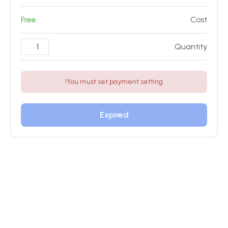
Free
Cost
Quantity
You must set payment setting!
Expired