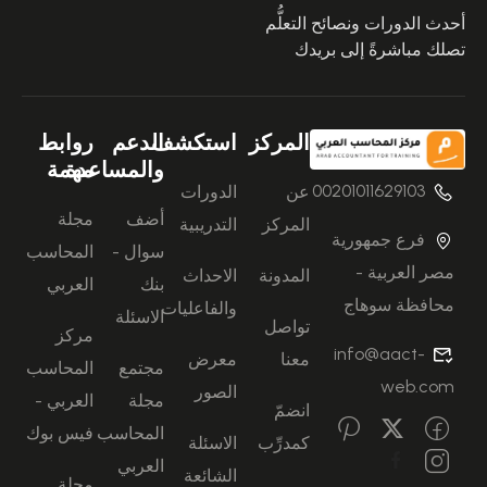
أحدث الدورات ونصائح التعلُّم
تصلك مباشرةً إلى بريدك
المركز
استكشف
الدعم
روابط
والمساعدة
مهمة
00201011629103
عن
الدورات
أضف
مجلة
المركز
التدريبية
فرع جمهورية
سوال -
المحاسب
مصر العربية -
المدونة
الاحداث
بنك
العربي
محافظة سوهاج
والفاعليات
الاسئلة
تواصل
مركز
info@aact-
معنا
معرض
مجتمع
المحاسب
web.com
الصور
مجلة
العربي -
انضمّ
المحاسب
فيس بوك
كمدرِّب
الاسئلة
العربي
الشائعة
مجلة