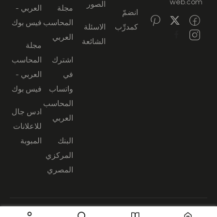
web.com
الصور
مجلة
العربي -
انضمّ
المحاسب
فيس بوك
كمدرِّب
الاسئلة
العربي
الشائعة
مجلة
اشترك
المحاسب
في
العربي -
واتساب
فيس بوك
المحاسب
ادس جال
العربي
للاعلانات
البنك
المبوبة
المركزي
المصري