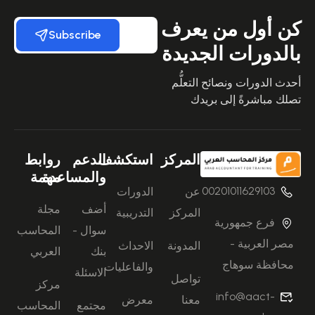
كن أول من يعرف
Subscribe
بالدورات الجديدة
أحدث الدورات ونصائح التعلُّم
تصلك مباشرةً إلى بريدك
المركز
استكشف
الدعم
روابط
والمساعدة
مهمة
00201011629103
عن
الدورات
أضف
مجلة
المركز
التدريبية
فرع جمهورية
سوال -
المحاسب
مصر العربية -
المدونة
الاحداث
بنك
العربي
محافظة سوهاج
والفاعليات
الاسئلة
تواصل
مركز
info@aact-
معنا
معرض
مجتمع
المحاسب