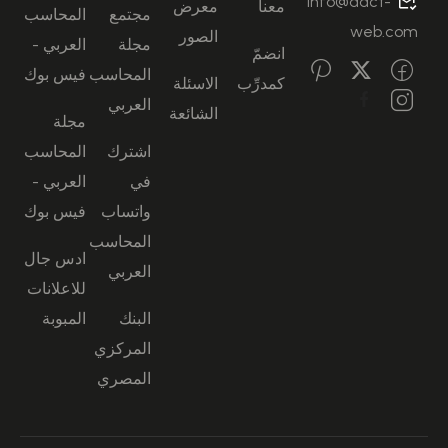
info@aact-
معنا
معرض
مجتمع
المحاسب
web.com
الصور
مجلة
العربي -
انضمّ
المحاسب
فيس بوك
كمدرِّب
الاسئلة
العربي
الشائعة
مجلة
اشترك
المحاسب
في
العربي -
واتساب
فيس بوك
المحاسب
ادس جال
العربي
للاعلانات
البنك
المبوبة
المركزي
المصري