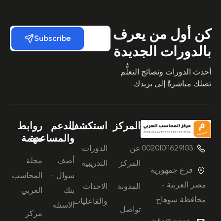
كن أول من يعرف
Subscribe
بالدورات الجديدة
أحدث الدورات ونصائح التعلُّم
تصلك مباشرةً إلى بريدك
المركز
استكشف
الدعم
روابط
والمساعدة
مهمة
00201011629103
عن
الدورات
أضف
مجلة
المركز
التدريبية
فرع جمهورية
سوال -
المحاسب
مصر العربية -
المدونة
الاحداث
بنك
العربي
محافظة سوهاج
والفاعليات
الاسئلة
تواصل
مركز