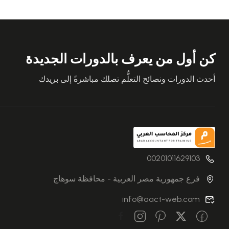
كن أول من يعرف بالدورات الجديدة
أحدث الدورات ونصائح التعلُّم تصلك مباشرةً إلى بريدك
00201011629103
فرع جمهورية مصر العربية - محافظة سوهاج
info@aact-web.com