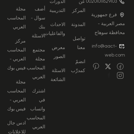
00201011629103
عن
الدورات
أضف
مجلة
المركز
التدريبية
فرع جمهورية
سوال -
المحاسب
مصر العربية -
المدونة
الاحداث
بنك
العربي
محافظة سوهاج
والفاعليات
الاسئلة
تواصل
مركز
info@aact-
معنا
معرض
مجتمع
المحاسب
web.com
الصور
مجلة
العربي -
انضمّ
المحاسب
فيس بوك
كمدرِّب
الاسئلة
العربي
الشائعة
مجلة
اشترك
المحاسب
في
العربي -
واتساب
فيس بوك
المحاسب
ادس جال
العربي
للاعلانات