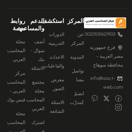
المركز
استكشف
الدعم
روابط
والمساعدة
مهمة
00201011629103
عن
الدورات
أضف
مجلة
المركز
التدريبية
فرع جمهورية
سوال -
المحاسب
مصر العربية -
المدونة
الاحداث
بنك
العربي
محافظة سوهاج
والفاعليات
الاسئلة
تواصل
مركز
info@aact-
معنا
معرض
مجتمع
المحاسب
web.com
الصور
مجلة
العربي -
انضمّ
المحاسب
فيس بوك
كمدرِّب
الاسئلة
العربي
الشائعة
مجلة
اشترك
المحاسب
في
العربي -