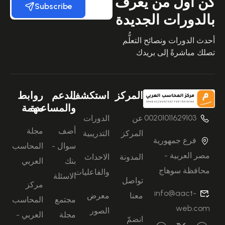
كن أول من يعرف
Subscribe
بالدورات الجديدة
أحدث الدورات ونصائح التعلُّم
تصلك مباشرةً إلى بريدك
المركز
استكشف
الدعم
روابط
والمساعدة
مهمة
00201011629103
عن
الدورات
أضف
مجلة
المركز
التدريبية
فرع جمهورية
سوال -
المحاسب
مصر العربية -
المدونة
الاحداث
بنك
العربي
محافظة سوهاج
والفاعليات
الاسئلة
تواصل
مركز
info@aact-
معنا
معرض
مجتمع
المحاسب
web.com
الصور
مجلة
العربي -
انضمّ